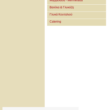
Μαρμελάδα - Mermelada
Βανίλια & Γλυκόζη
Γλυκά Κουταλιού
Catering