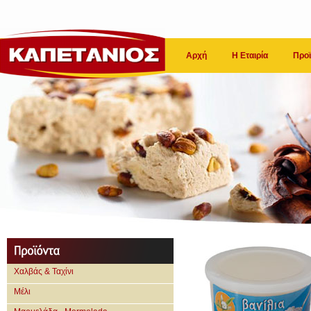
Αρχή
Η Εταιρία
Προϊ
Χαλβάς & Ταχίνι
Μέλι