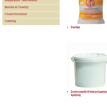
Μαρμελάδα - Mermelada
Βανίλια & Γλυκόζη
Γλυκά Κουταλιού
Catering
Σησάμι
Συσκευασία Επαγγελματικ
Χρήσης