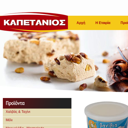
Αρχή
Η Εταιρία
Προϊ
Χαλβάς & Ταχίνι
Μέλι